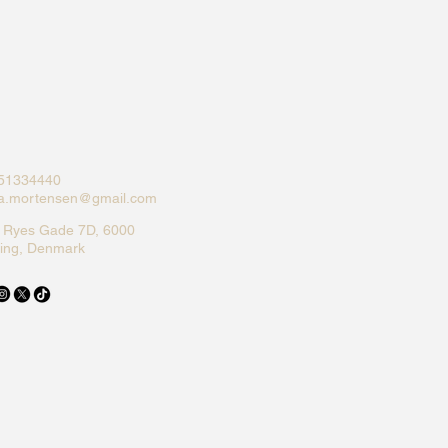
51334440
ka.mortensen@gmail.com
f Ryes Gade 7D, 6000
ding, Denmark