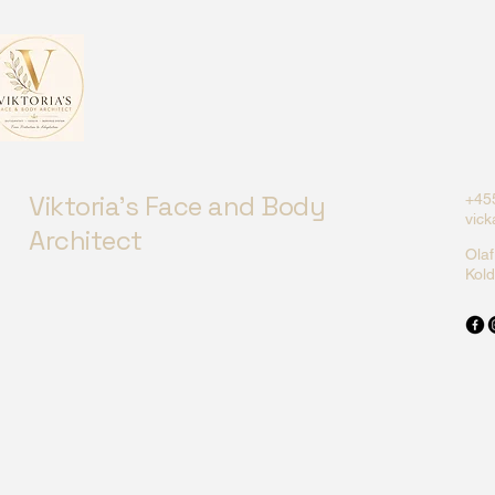
Viktoria's Face and Body
+45
vic
Architect
Ola
Kol