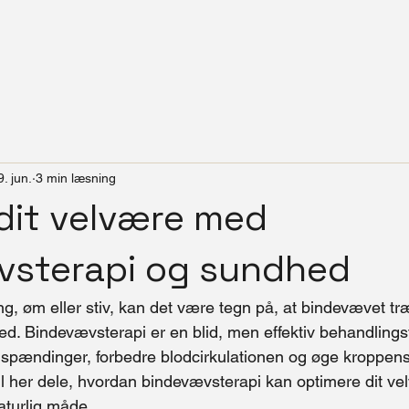
9. jun.
3 min læsning
dit velvære med
vsterapi og sundhed
g, øm eller stiv, kan det være tegn på, at bindevævet træn
. Bindevævsterapi er en blid, men effektiv behandlings
spændinger, forbedre blodcirkulationen og øge kroppens 
il her dele, hvordan bindevævsterapi kan optimere dit ve
aturlig måde.