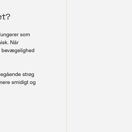
et?
 fungerer som 
isk. Når 
at bevægelighed 
degående strøg 
mere smidigt og 