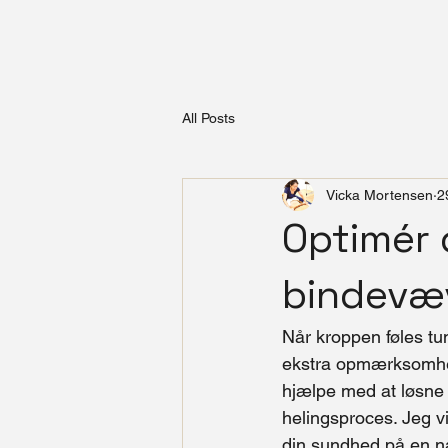
All Posts
Vicka Mortensen
2
Optimér 
bindevæ
Når kroppen føles tun
ekstra opmærksomhed
hjælpe med at løsne 
helingsproces. Jeg v
din sundhed på en n