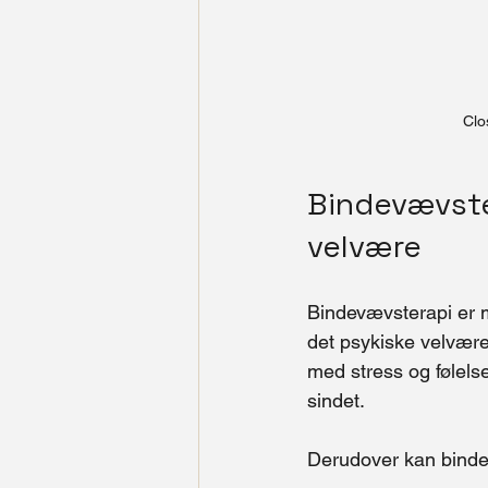
Clo
Bindevævster
velvære
Bindevævsterapi er m
det psykiske velvære
med stress og følels
sindet.
Derudover kan binde