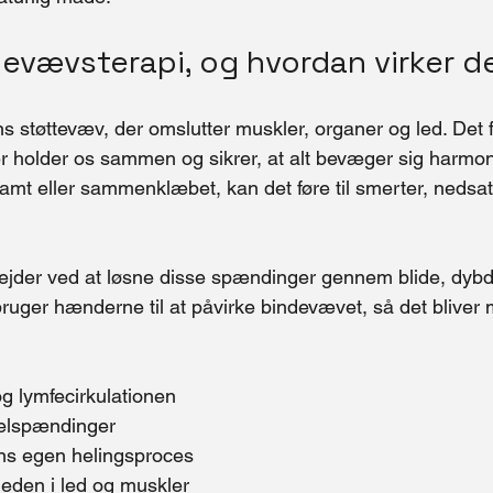
evævsterapi, og hvordan virker d
 støttevæv, der omslutter muskler, organer og led. Det
r holder os sammen og sikrer, at alt bevæger sig harmon
ramt eller sammenklæbet, kan det føre til smerter, neds
ejder ved at løsne disse spændinger gennem blide, dyb
bruger hænderne til at påvirke bindevævet, så det bliver 
g lymfecirkulationen
elspændinger
s egen helingsproces
den i led og muskler