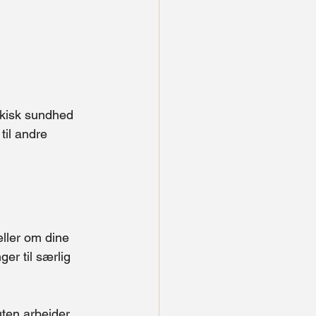
ykisk sundhed 
il andre 
ller om dine 
er til særlig 
uten arbejder 