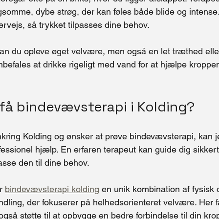
omme, dybe strøg, der kan føles både blide og intense. D
vejs, så trykket tilpasses dine behov.
an du opleve øget velvære, men også en let træthed ell
nbefales at drikke rigeligt med vand for at hjælpe kroppe
få bindevævsterapi i Kolding?
omkring Kolding og ønsker at prøve bindevævsterapi, kan j
fessionel hjælp. En erfaren terapeut kan guide dig sikke
asse den til dine behov.
r 
bindevævsterapi kolding
 en unik kombination af fysisk 
ling, der fokuserer på helhedsorienteret velvære. Her få
så støtte til at opbygge en bedre forbindelse til din krop