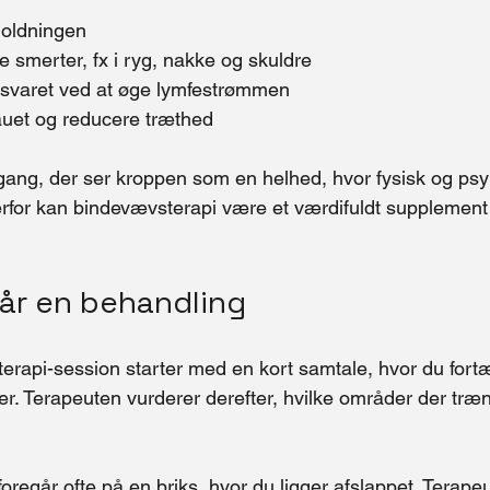
holdningen
 smerter, fx i ryg, nakke og skuldre
svaret ved at øge lymfestrømmen
uet og reducere træthed
tilgang, der ser kroppen som en helhed, hvor fysisk og ps
or kan bindevævsterapi være et værdifuldt supplement t
år en behandling
erapi-session starter med en kort samtale, hvor du fortæ
r. Terapeuten vurderer derefter, hvilke områder der træng
regår ofte på en briks, hvor du ligger afslappet. Terape