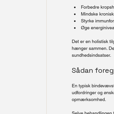
Forbedre krops
Mindske kroniske
Styrke immunfor
Øge energinivea
Det er en holistisk 
hænger sammen. Derf
sundhedsindsatser.
Sådan foreg
En typisk bindevævst
udfordringer og ønske
opmærksomhed.
Selve behandlingen fo