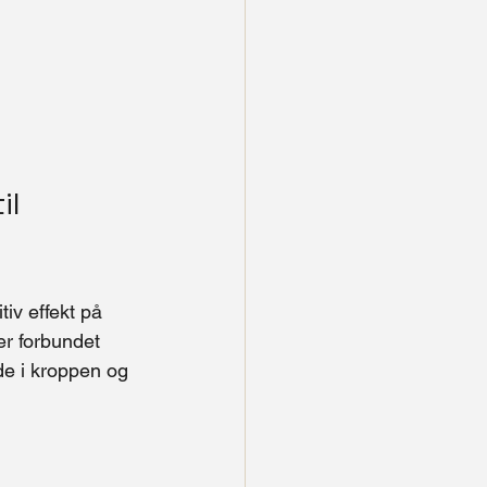
l 
iv effekt på 
er forbundet 
de i kroppen og 