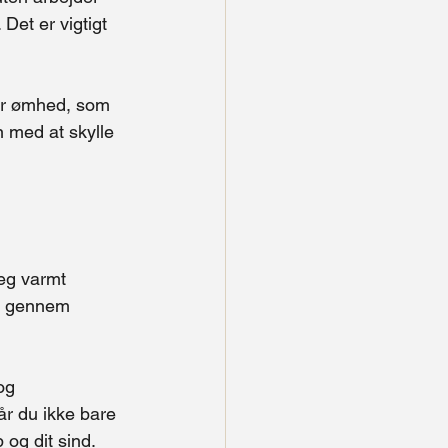
et er vigtigt 
er ømhed, som 
n med at skylle 
eg varmt 
rt gennem 
og 
r du ikke bare 
 og dit sind.