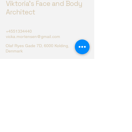
Viktoria's Face and Body
Architect
+4551334440
vicka.mortensen@gmail.com
Olaf Ryes Gade 7D, 6000 Kolding,
Denmark
PrivatlivspolitikTilgængelighedserklæringV
ilkår og betingelserRefusionspolitik
© 2035 af Viktoria's Face and Body
Architect. Heling gennem holistiske
praksisser.