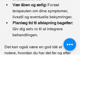
Vær åben og ærlig:
 Fortæl 
terapeuten om dine symptomer, 
livsstil og eventuelle bekymringer.
Planlæg tid til afslapning bagefter:
Giv dig selv ro til at integrere 
behandlingen.
Det kan også være en god idé at 
notere, hvordan du har det før og efter 
behandlingen, så du kan følge din 
udvikling.
En vej til naturlig heling 
og balance
At vælge kropsterapi handler om at 
tage ansvar for sin egen sundhed på en 
naturlig og helhedsorienteret måde. Det 