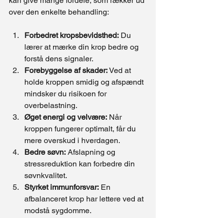
kan give mange fordele, som rækker ud 
over den enkelte behandling:
Forbedret kropsbevidsthed:
 Du 
lærer at mærke din krop bedre og 
forstå dens signaler.
Forebyggelse af skader:
 Ved at 
holde kroppen smidig og afspændt 
mindsker du risikoen for 
overbelastning.
Øget energi og velvære:
 Når 
kroppen fungerer optimalt, får du 
mere overskud i hverdagen.
Bedre søvn:
 Afslapning og 
stressreduktion kan forbedre din 
søvnkvalitet.
Styrket immunforsvar:
 En 
afbalanceret krop har lettere ved at 
modstå sygdomme.